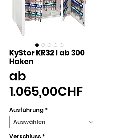
KyStor KR32 I ab 300
Haken
ab
Sale-
1.065,00CHF
Preis
Ausführung
*
Verschluss
*