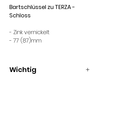
Bartschlüssel zu TERZA -
Schloss
- Zink vernickelt
- 77 (87)mm
Wichtig
Die Abbildungen
entsprechen der
Schlossansicht.
FMS Sicherheitstechnik
GmbH