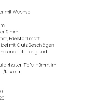
der mit Wechsel
mm
der 9 mm
 mm, Edelstahl matt
bel mit Glutz Beschlägen
 Fallenblockierung und
allenhalter: Tiefe: ±3mm, im
 L/R: ±1mm
10
20