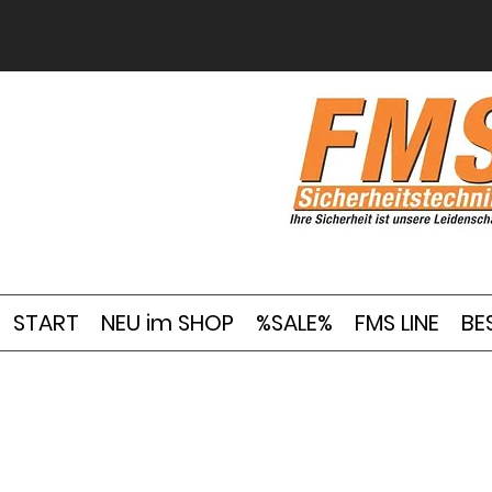
START
NEU im SHOP
%SALE%
FMS LINE
BE