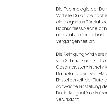
Die Technologie der Del
Vorteile. Durch die fläch
ein elegantes Türblattde
Flachschliessbleche oh
und Kratzer/Farbschäd
Vergangenheit an.
Die Reinigung wird vere
von Schmutz und Fett e
Gesamtsystem ist sehr le
Dämpfung der Delrin-Mag
Einstellbarkeit der Tiefe
schwache Einstellung des
Delrin-Magnetfalle keine
verursacht.