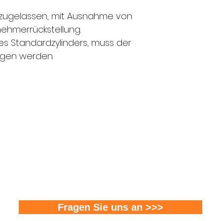
 zugelassen, mit Ausnahme von
tnehmerrückstellung.
s Standardzylinders, muss der
ogen werden.
FMS Sicherheitstechnik GmbH
8580 Amriswil l 8570 Weinfelden l 8500 Frauenfel
T 071 411 22 33 I F 071 411 22 43
info@fms-sicherheitstechnik.ch
Fragen Sie uns an >>>