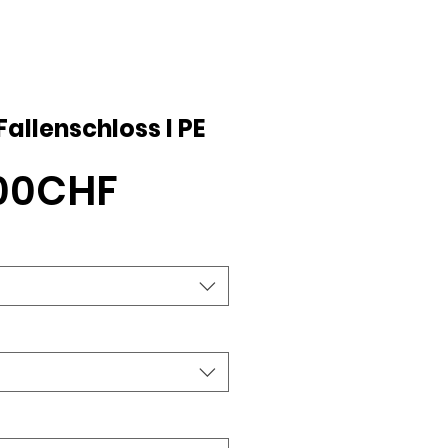
allenschloss l PE
Sale-
,00CHF
Preis