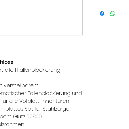
chloss
tfalle l Fallenblockierung
t verstellbarem
omatischer Fallenblockierung und
für alle Vollblatt-Innentüren -
komplettes Set für Stahlzargen
 dem Glutz 22820
olzrahmen.