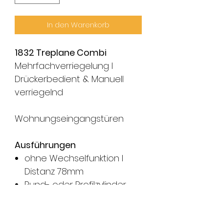
In den Warenkorb
1832 Treplane Combi
Mehrfachverriegelung l
Drückerbedient & Manuell
verriegelnd
Wohnungseingangstüren
Ausführungen
ohne Wechselfunktion l
Distanz 78mm
Rund- oder Profilzylinder
Dornmass 60, 70, 80 mm
Zwangsnuss 8 mm