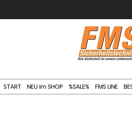
START
NEU im SHOP
%SALE%
FMS LINE
BE