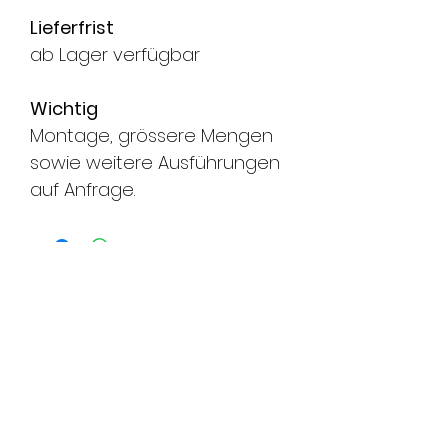
Lieferfrist
ab Lager verfügbar
Wichtig
Montage, grössere Mengen
sowie weitere Ausführungen
auf Anfrage.
FMS Sicherheitstechnik
GmbH
8580 Amriswil l 8570 Weinfelden l
8500 Frauenfeld