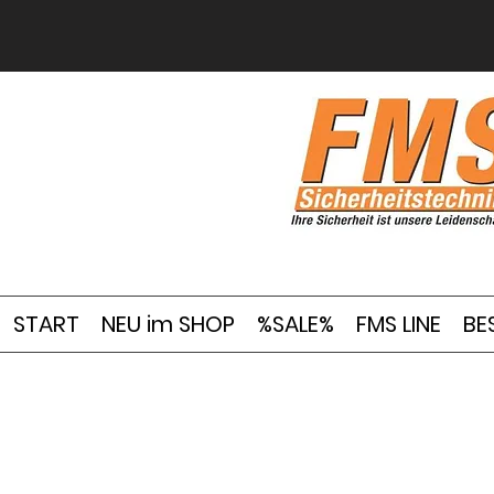
START
NEU im SHOP
%SALE%
FMS LINE
BE