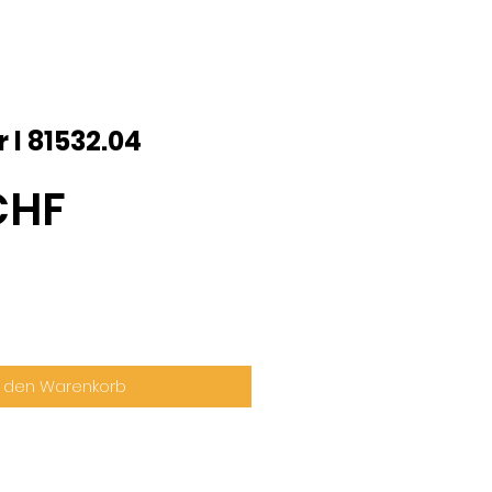
 I 81532.04
Preis
CHF
n den Warenkorb