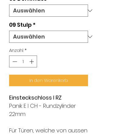
09 Stulp
*
Anzahl
*
In den Warenkorb
Einsteckschloss l RZ
Panik E l CH - Rundzylinder
22mm
Für Türen, welche von aussen