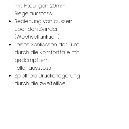
mit 1-tourigen 20mm
Riegelausstoss
Bedienung von aussen
über den Zylinder
(Wechselfunktion)
Leises Schliessen der Türe
durch die Komfortfalle mit
gedämpftem
Fallenausstoss
Spielfreie Drückerlagerung
durch die zweiteilige
durchgehende Klemmnuss
Lineares
Drückerbetätigungs- und
Hochhaltemoment durch
neues Federdesign