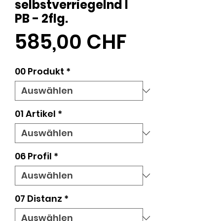
selbstverriegelnd l
PB - 2flg.
Preis
585,00 CHF
00 Produkt
*
01 Artikel
*
06 Profil
*
07 Distanz
*