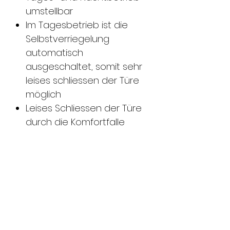
umstellbar
​Im Tagesbetrieb ist die
Selbstverriegelung
automatisch
ausgeschaltet, somit sehr
leises schliessen der Türe
möglich
​Leises Schliessen der Türe
durch die Komfortfalle
sowie gedämpfter Riegel-
und Fallenausstoss
​Spielfreie Drückerlagerung
durch die zweiteilige
geteilte Klemmnuss
​Lineares
Drückerbetätigungs- und