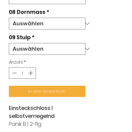
08 Dornmass
*
09 Stulp
*
Anzahl
*
In den Warenkorb
Einsteckschloss l
selbstverriegelnd
Panik B l 2-flg.