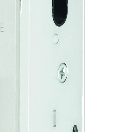
Material Rieg
Panikfunktion
Wechselfunkt
Oberfläche S
Material Nuss
Drückernuss
Zusatzsicherh