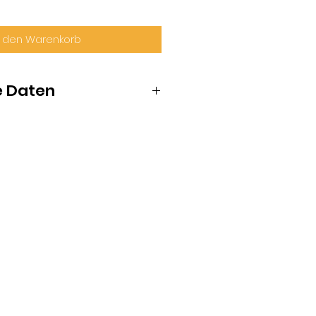
n den Warenkorb
e Daten
luss
20 mm
nicht umlegbar
verzinkt
1 Punkt
Verriegelung
rostfreier Stahl