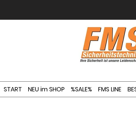
START
NEU im SHOP
%SALE%
FMS LINE
BE