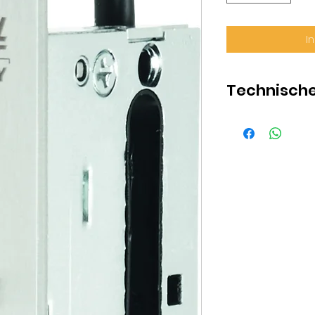
I
Technisch
Riegelaussch
Falle
Oberfläche
Version
Material Falle