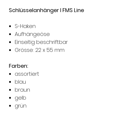
Schlüsselanhänger I FMS Line
S-Haken
Aufhängeöse
Einseitig beschriftbar
Grösse: 22 x 55 mm
Farben:
assortiert
blau
braun
gelb
grün
orange
rot
schwarz