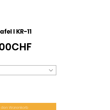
afel I KR-11
Sale-
,00CHF
Preis
n den Warenkorb