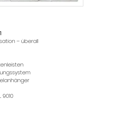
1
sation – überall
kenleisten
erungssystem
sselanhänger
L 9010