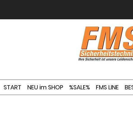
START
NEU im SHOP
%SALE%
FMS LINE
BE