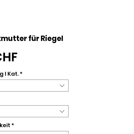
mutter für Riegel
Preis
CHF
 l Kat.
*
keit
*