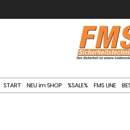
START
NEU im SHOP
%SALE%
FMS LINE
BE