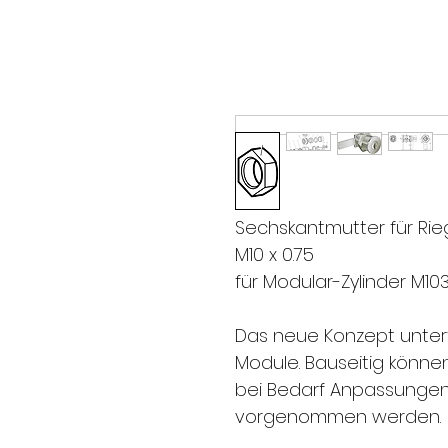
Sechskantmutter für Rieg
M10 x 0.75
für Modular-Zylinder M1031
Das neue Konzept untertei
Module. Bauseitig könn
bei Bedarf Anpassungen 
vorgenommen werden.