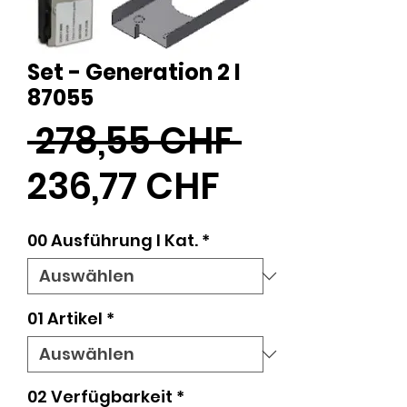
Set - Generation 2 I
87055
Standard
 278,55 CHF 
Sale-
236,77 CHF
Preis
00 Ausführung l Kat.
*
01 Artikel
*
02 Verfügbarkeit
*