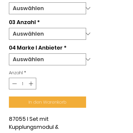
03 Anzahl
*
04 Marke l Anbieter
*
Anzahl
*
In den Warenkorb
87055 I Set mit
Kupplungsmodul &