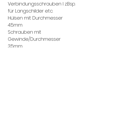
Verbindungsschrauben I z.Bsp.
für Langschilder etc.
Hülsen mit Durchmesser
4.5mm
Schrauben mit
Gewinde/Durchmesser
3.5mm
Lieferumfang
1 x Stabil-Schraube mit Hülse
FMS Sicherheitstechnik