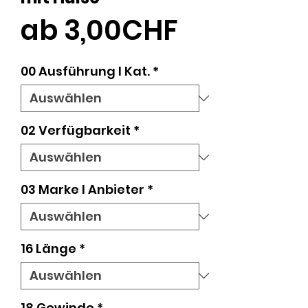
Sale-
ab
3,00CHF
Preis
00 Ausführung l Kat.
*
02 Verfügbarkeit
*
03 Marke I Anbieter
*
16 Länge
*
18 Gewinde
*