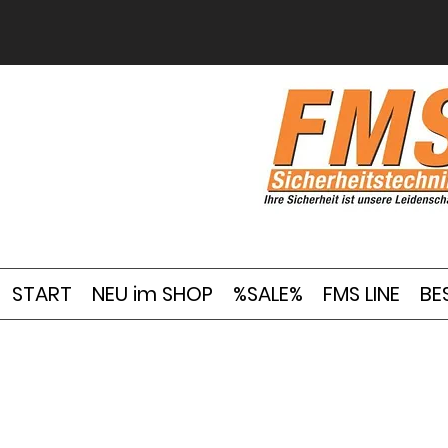
START
NEU im SHOP
%SALE%
FMS LINE
BE