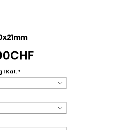
 60x21mm
Sale-
,00CHF
Preis
 l Kat.
*