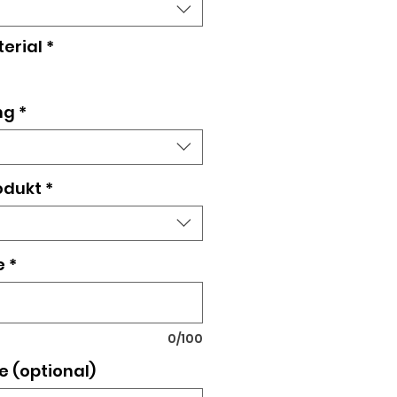
terial
*
ng
*
odukt
*
e
*
0/100
e (optional)