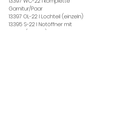
13.397 WC-22 I komplette
Garnitur/Paar
13.397 OL-22 I Lochteil (einzeln)
13.395 S-22 I Notöffner mit
Schlitz (einzeln)
Masse:
Höhe über alles: 26mm
Stift: 7mm
Wichtig:
Dies ist ein Spezialartikel und
kann nicht zurückgenommen
werden.