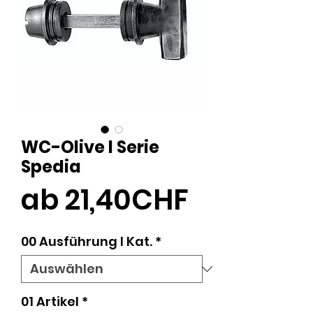
WC-Olive I Serie
Spedia
Sale-
ab
21,40CHF
Preis
00 Ausführung l Kat.
*
01 Artikel
*