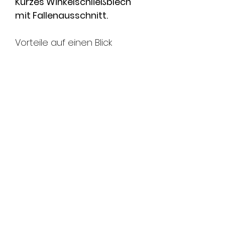
Kurzes Winkelschließblech
mit Fallenausschnitt.
Vorteile auf einen Blick
Für Feuerschutz - Türöffner
Technische Daten
Länge
220 mm
Breite
30 mm
Dicke
3 mm
Tiefe
48 mm
Riegelausschnitt
Nein
Fallenführung
Nein
Farbe
Edelstahl