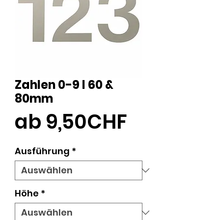
Zahlen 0-9 I 60 &
80mm
Sale-
ab
9,50CHF
Preis
Ausführung
*
Höhe
*