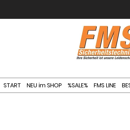
START
NEU im SHOP
%SALE%
FMS LINE
BE