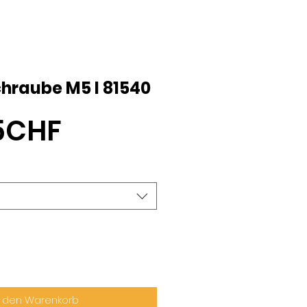
chraube M5 I 81540
Sale-
65CHF
Preis
n den Warenkorb