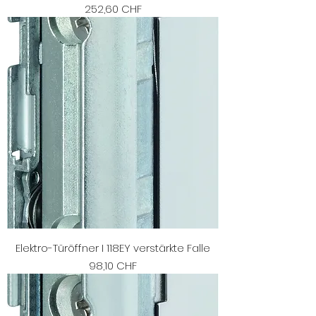
Preis
252,60 CHF
Elektro-Türöffner I 118EY verstärkte Falle
Preis
98,10 CHF