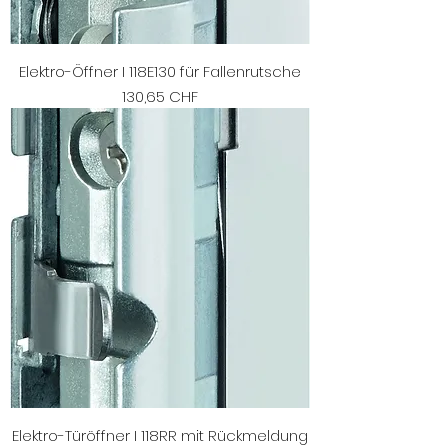
Elektro-Öffner I 118E130 für Fallenrutsche
Preis
130,65 CHF
Elektro-Türöffner I 118RR mit Rückmeldung