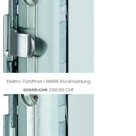
Elektro-Türöffner I 118RRE Rückmeldung
Standardpreis
Sale-Preis
329,55 CHF
296,60 CHF