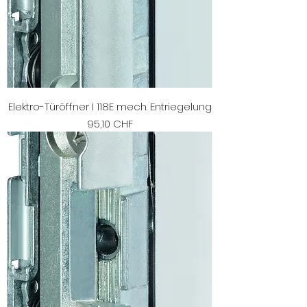
Elektro-Türöffner I 118E mech. Entriegelung
Preis
95,10 CHF