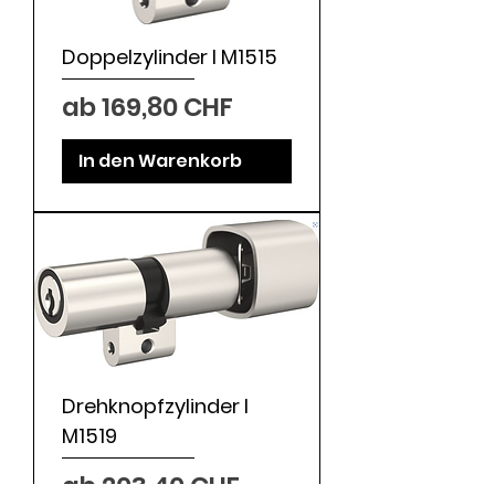
Doppelzylinder I M1515
Sale-Preis
ab
169,80 CHF
In den Warenkorb
Drehknopfzylinder I
M1519
Sale-Preis
ab
203,40 CHF