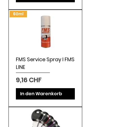
60ml
FMS Service Spray I FMS
LINE
Preis
9,16 CHF
In den Warenkorb