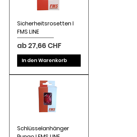
Sicherheitsrosetten I
FMS LINE
Sale-Preis
ab
27,66 CHF
In den Warenkorb
Schlüsselanhänger
Pungo I FMS LINE