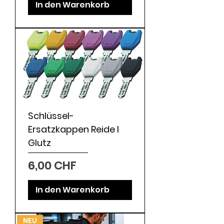
In den Warenkorb
Schlüssel-
Ersatzkappen Reide l
Glutz
Preis
6,00 CHF
In den Warenkorb
NEU