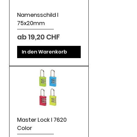
Namensschild l
75x20mm
Sale-Preis
ab
19,20 CHF
In den Warenkorb
Master Lock I 7620
Color