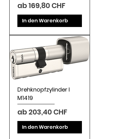
Sale-Preis
ab
169,80 CHF
In den Warenkorb
Drehknopfzylinder I
M1419
Sale-Preis
ab
203,40 CHF
In den Warenkorb