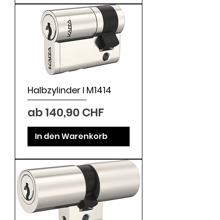
Halbzylinder I M1414
Sale-Preis
ab
140,90 CHF
In den Warenkorb