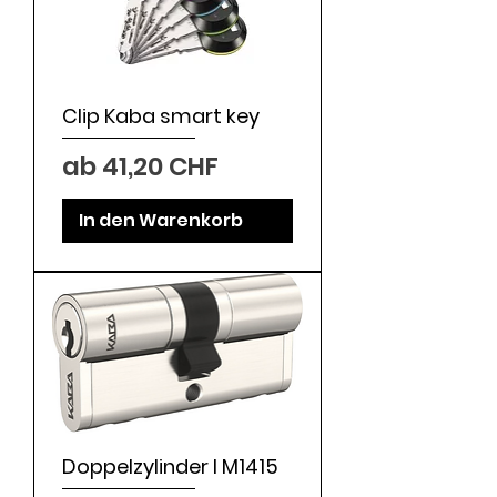
Clip Kaba smart key
Sale-Preis
ab
41,20 CHF
In den Warenkorb
Doppelzylinder I M1415